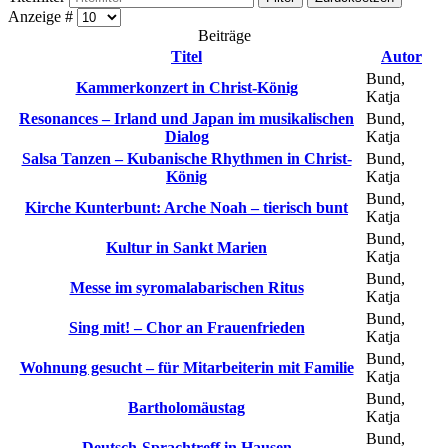
Anzeige #
Beiträge
Titel
Autor
Bund,
Kammerkonzert in Christ-König
Katja
Resonances – Irland und Japan im musikalischen
Bund,
Dialog
Katja
Salsa Tanzen – Kubanische Rhythmen in Christ-
Bund,
König
Katja
Bund,
Kirche Kunterbunt: Arche Noah – tierisch bunt
Katja
Bund,
Kultur in Sankt Marien
Katja
Bund,
Messe im syromalabarischen Ritus
Katja
Bund,
Sing mit! – Chor an Frauenfrieden
Katja
Bund,
Wohnung gesucht – für Mitarbeiterin mit Familie
Katja
Bund,
Bartholomäustag
Katja
Bund,
Deutsch-Sprachtreff in Hausen