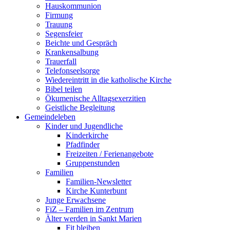
Hauskommunion
Firmung
Trauung
Segensfeier
Beichte und Gespräch
Krankensalbung
Trauerfall
Telefonseelsorge
Wiedereintritt in die katholische Kirche
Bibel teilen
Ökumenische Alltagsexerzitien
Geistliche Begleitung
Gemeindeleben
Kinder und Jugendliche
Kinderkirche
Pfadfinder
Freizeiten / Ferienangebote
Gruppenstunden
Familien
Familien-Newsletter
Kirche Kunterbunt
Junge Erwachsene
FiZ – Familien im Zentrum
Älter werden in Sankt Marien
Fit bleiben