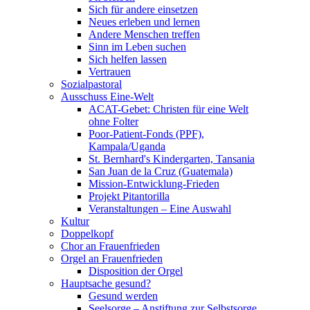
Sich für andere einsetzen
Neues erleben und lernen
Andere Menschen treffen
Sinn im Leben suchen
Sich helfen lassen
Vertrauen
Sozialpastoral
Ausschuss Eine-Welt
ACAT-Gebet: Christen für eine Welt
ohne Folter
Poor-Patient-Fonds (PPF),
Kampala/Uganda
St. Bernhard's Kindergarten, Tansania
San Juan de la Cruz (Guatemala)
Mission-Entwicklung-Frieden
Projekt Pitantorilla
Veranstaltungen – Eine Auswahl
Kultur
Doppelkopf
Chor an Frauenfrieden
Orgel an Frauenfrieden
Disposition der Orgel
Hauptsache gesund?
Gesund werden
Seelsorge – Anstiftung zur Selbstsorge