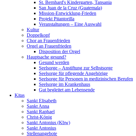
St. Bernhard's Kindergarten, Tansania
San Juan de la Cruz (Guatemala)
Mission-Entwicklung-Frieden
Projekt Pitantorilla
Veranstaltungen – Eine Auswahl
Kultur
Doppelkopf
Chor an Frauenfrieden
Orgel an Frauenfrieden
Disposition der Orgel
Hauptsache gesund?
Gesund werden
Seelsorge – Anstiftung zur Selbstsorge
Seelsorge für pflegende Angehörige
Seelsorge für Personen in medizinischen Berufen
Seelsorge im Krankenhaus
Gut begleitet am Lebensende
Kitas
Sankt Elisabeth
Sankt Anna
Sankt Raphael
Christ-König
Sankt Antonius (Kbw)
Sankt Antonius
Stellenangebote