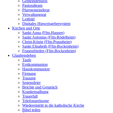
Gemeindebüros
Pastoralteam
Pfarrgemeinderat
Verwaltungsrat
Leitbild
Digitales Hinweisgebersystem
Kirchen und Orte
Sankt Anna (Ffm-Hausen)
Sankt Antonius (Ffm-Rödelheim)
Christ-König (Ffm-Praunheim)
Sankt Elisabeth (Ffm-Bockenheim)
Frauenfrieden (Ffm-Bockenheim)
Glaubensleben
Taufe
Erstkommunion
Hauskommunion
Firmung
Trauung
Segensfeier
Beichte und Gespräch
Krankensalbung
Trauerfall
Telefonseelsorge
Wiedereintritt in die katholische Kirche
Bibel teilen