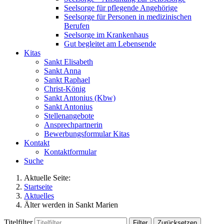
Seelsorge für pflegende Angehörige
Seelsorge für Personen in medizinischen
Berufen
Seelsorge im Krankenhaus
Gut begleitet am Lebensende
Kitas
Sankt Elisabeth
Sankt Anna
Sankt Raphael
Christ-König
Sankt Antonius (Kbw)
Sankt Antonius
Stellenangebote
Ansprechpartnerin
Bewerbungsformular Kitas
Kontakt
Kontaktformular
Suche
Aktuelle Seite:
Startseite
Aktuelles
Älter werden in Sankt Marien
Titelfilter
Filter
Zurücksetzen