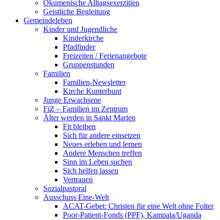
Ökumenische Alltagsexerzitien
Geistliche Begleitung
Gemeindeleben
Kinder und Jugendliche
Kinderkirche
Pfadfinder
Freizeiten / Ferienangebote
Gruppenstunden
Familien
Familien-Newsletter
Kirche Kunterbunt
Junge Erwachsene
FiZ – Familien im Zentrum
Älter werden in Sankt Marien
Fit bleiben
Sich für andere einsetzen
Neues erleben und lernen
Andere Menschen treffen
Sinn im Leben suchen
Sich helfen lassen
Vertrauen
Sozialpastoral
Ausschuss Eine-Welt
ACAT-Gebet: Christen für eine Welt ohne Folter
Poor-Patient-Fonds (PPF), Kampala/Uganda