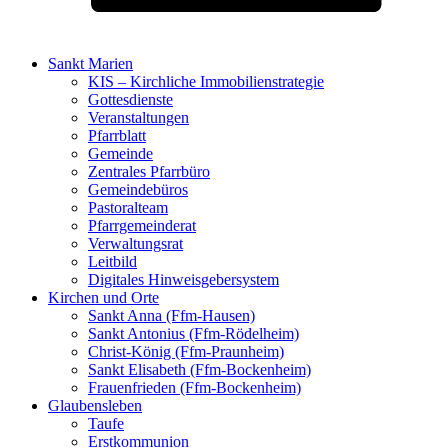
Sankt Marien
KIS – Kirchliche Immobilienstrategie
Gottesdienste
Veranstaltungen
Pfarrblatt
Gemeinde
Zentrales Pfarrbüro
Gemeindebüros
Pastoralteam
Pfarrgemeinderat
Verwaltungsrat
Leitbild
Digitales Hinweisgebersystem
Kirchen und Orte
Sankt Anna (Ffm-Hausen)
Sankt Antonius (Ffm-Rödelheim)
Christ-König (Ffm-Praunheim)
Sankt Elisabeth (Ffm-Bockenheim)
Frauenfrieden (Ffm-Bockenheim)
Glaubensleben
Taufe
Erstkommunion