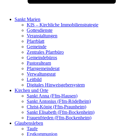
Sankt Marien
KIS – Kirchliche Immobilienstrategie
Gottesdienste
Veranstaltungen
Pfarrblatt
Gemeinde
Zentrales Pfarrbüro
Gemeindebüros
Pastoralteam
Pfarrgemeinderat
Verwaltungsrat
Leitbild
Digitales Hinweisgebersystem
Kirchen und Orte
Sankt Anna (Ffm-Hausen)
Sankt Antonius (Ffm-Rödelheim)
Christ-König (Ffm-Praunheim)
Sankt Elisabeth (Ffm-Bockenheim)
Frauenfrieden (Ffm-Bockenheim)
Glaubensleben
Taufe
Erstkommunion