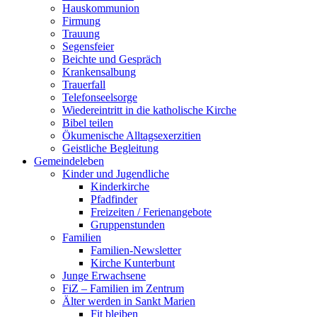
Hauskommunion
Firmung
Trauung
Segensfeier
Beichte und Gespräch
Krankensalbung
Trauerfall
Telefonseelsorge
Wiedereintritt in die katholische Kirche
Bibel teilen
Ökumenische Alltagsexerzitien
Geistliche Begleitung
Gemeindeleben
Kinder und Jugendliche
Kinderkirche
Pfadfinder
Freizeiten / Ferienangebote
Gruppenstunden
Familien
Familien-Newsletter
Kirche Kunterbunt
Junge Erwachsene
FiZ – Familien im Zentrum
Älter werden in Sankt Marien
Fit bleiben