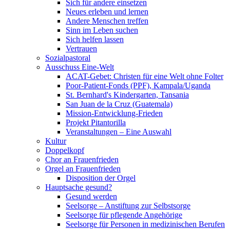
Sich für andere einsetzen
Neues erleben und lernen
Andere Menschen treffen
Sinn im Leben suchen
Sich helfen lassen
Vertrauen
Sozialpastoral
Ausschuss Eine-Welt
ACAT-Gebet: Christen für eine Welt ohne Folter
Poor-Patient-Fonds (PPF), Kampala/Uganda
St. Bernhard's Kindergarten, Tansania
San Juan de la Cruz (Guatemala)
Mission-Entwicklung-Frieden
Projekt Pitantorilla
Veranstaltungen – Eine Auswahl
Kultur
Doppelkopf
Chor an Frauenfrieden
Orgel an Frauenfrieden
Disposition der Orgel
Hauptsache gesund?
Gesund werden
Seelsorge – Anstiftung zur Selbstsorge
Seelsorge für pflegende Angehörige
Seelsorge für Personen in medizinischen Berufen