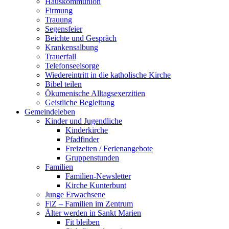
Hauskommunion
Firmung
Trauung
Segensfeier
Beichte und Gespräch
Krankensalbung
Trauerfall
Telefonseelsorge
Wiedereintritt in die katholische Kirche
Bibel teilen
Ökumenische Alltagsexerzitien
Geistliche Begleitung
Gemeindeleben
Kinder und Jugendliche
Kinderkirche
Pfadfinder
Freizeiten / Ferienangebote
Gruppenstunden
Familien
Familien-Newsletter
Kirche Kunterbunt
Junge Erwachsene
FiZ – Familien im Zentrum
Älter werden in Sankt Marien
Fit bleiben