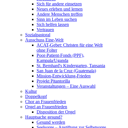
Sich für andere einsetzen
Neues erleben und lernen
Andere Menschen treffen
Sinn im Leben suchen
Sich helfen lassen
Vertrauen
Sozialpastoral
Ausschuss Eine-Welt
ACAT-Gebet: Christen für eine Welt
ohne Folter
Poor-Patient-Fonds (PPF),
Kampala/Uganda
St. Bernhard's Kindergarten, Tansania
San Juan de la Cruz (Guatemala)
Mission-Entwicklung-Frieden
Projekt Pitantorilla
Veranstaltungen – Eine Auswahl
Kultur
Doppelkopf
Chor an Frauenfrieden
Orgel an Frauenfrieden
Disposition der Orgel
Hauptsache gesund?
Gesund werden
Seelsorge – Anstiftung zur Selbstsorge