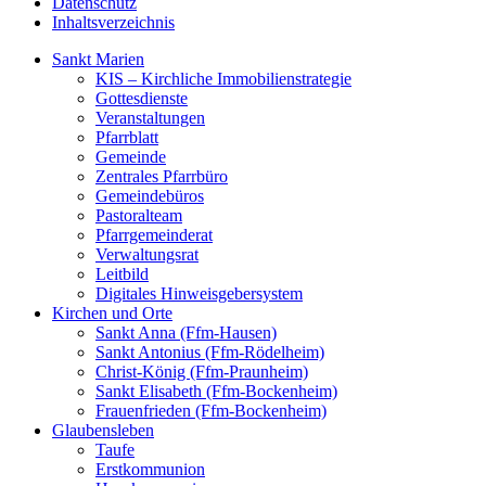
Datenschutz
Inhaltsverzeichnis
Sankt Marien
KIS – Kirchliche Immobilienstrategie
Gottesdienste
Veranstaltungen
Pfarrblatt
Gemeinde
Zentrales Pfarrbüro
Gemeindebüros
Pastoralteam
Pfarrgemeinderat
Verwaltungsrat
Leitbild
Digitales Hinweisgebersystem
Kirchen und Orte
Sankt Anna (Ffm-Hausen)
Sankt Antonius (Ffm-Rödelheim)
Christ-König (Ffm-Praunheim)
Sankt Elisabeth (Ffm-Bockenheim)
Frauenfrieden (Ffm-Bockenheim)
Glaubensleben
Taufe
Erstkommunion