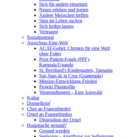
Sich für andere einsetzen
Neues erleben und lernen
Andere Menschen treffen
Sinn im Leben suchen
Sich helfen lassen
Vertrauen
Sozialpastoral
Ausschuss Eine-Welt
ACAT-Gebet: Christen für eine Welt
ohne Folter
Poor-Patient-Fonds (PPF),
Kampala/Uganda
St. Bernhard's Kindergarten, Tansania
San Juan de la Cruz (Guatemala)
Mission-Entwicklung-Frieden
Projekt Pitantorilla
Veranstaltungen – Eine Auswahl
Kultur
Doppelkopf
Chor an Frauenfrieden
Orgel an Frauenfrieden
Disposition der Orgel
Hauptsache gesund?
Gesund werden
Seelsorge – Anstiftung zur Selbstsorge