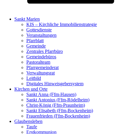
Sankt Marien
KIS – Kirchliche Immobilienstrategie
Gottesdienste
Veranstaltungen
Pfarrblatt
Gemeinde
Zentrales Pfarrbüro
Gemeindebüros
Pastoralteam
Pfarrgemeinderat
Verwaltungsrat
Leitbild
Digitales Hinweisgebersystem
Kirchen und Orte
Sankt Anna (Ffm-Hausen)
Sankt Antonius (Ffm-Rödelheim)
Christ-König (Ffm-Praunheim)
Sankt Elisabeth (Ffm-Bockenheim)
Frauenfrieden (Ffm-Bockenheim)
Glaubensleben
Taufe
Erstkommunion