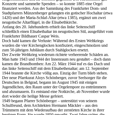
Konzerte und sammelte Spenden – so konnte 1885 eine Orgel
finanziert werden. Aus der Sammlung des Frankfurter Dom- und
Stadtpfarrers Münzenberger gelangten ein gotischer Hochaltar (etwa
1420) und der Maria-Schlaf-Altar (etwa 1385), ergänzt um zwei
neugotische Altarflügel, in die Elisabethkirche.
Anfang des 20. Jahrhunderts erhielt das linke Seitenschiff
schließlich einen Elisabethaltar im neugotischen Stil, ausgeführt vom
Frankfurter Bildhauer Caspar Weis.
Doch bald kamen die Verluste: Während des Ersten Weltkriegs
wurden die vier Kirchenglocken konfisziert, eingeschmolzen und
zum 50-jährigen Jubiläum durch Stahlglocken ersetzt.
Der Zweite Weltkrieg wiederum richtete verheerende Schäden an.
Man hatte 1943 und 1944 der Innenraum neu gestaltet – doch dann
kamen die Brandbomben: Am 22. März 1944 traf es das Dach und
das linke Seitenschiff mit dem Elisabethenaltar; am 12. September
1944 brannte die Kirche völlig aus. Einzig der Turm blieb stehen.
Der neue Pfarrkurat Aloys Schönberger, zuvor Seelsorger für die
Deutschen in Belgrad, begann im August 1945 mit einigen
Jugendlichen, den Raum unter der Orgelempore zu enttrümmern
und abzumauern. Es entstand eine Notkirche, ab November wurde
dort wieder die heilige Messe gefeiert.
1949 begann Pfarrer Schönberger – unterstützt von seinem
Schulfreund, dem Architekten Hermann Mäckler – aus den
Trümmern mit dem Wiederaufbau der zerstörten Kirche in ihrer
heutigen Form. Sie wurde 1950 geweiht. Zwei Jahre später, die