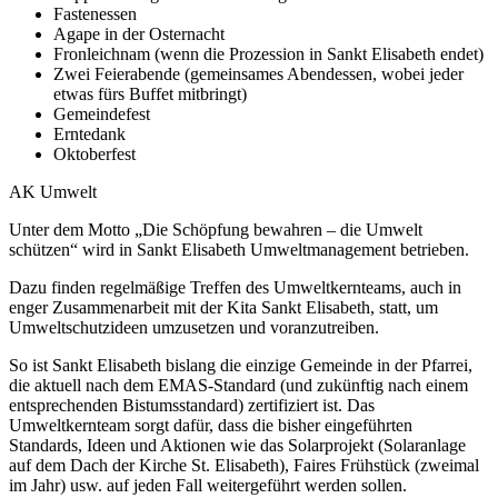
Fastenessen
Agape in der Osternacht
Fronleichnam (wenn die Prozession in Sankt Elisabeth endet)
Zwei Feierabende (gemeinsames Abendessen, wobei jeder
etwas fürs Buffet mitbringt)
Gemeindefest
Erntedank
Oktoberfest
AK Umwelt
Unter dem Motto „Die Schöpfung bewahren – die Umwelt
schützen“ wird in Sankt Elisabeth Umweltmanagement betrieben.
Dazu finden regelmäßige Treffen des Umweltkernteams, auch in
enger Zusammenarbeit mit der Kita Sankt Elisabeth, statt, um
Umweltschutzideen umzusetzen und voranzutreiben.
So ist Sankt Elisabeth bislang die einzige Gemeinde in der Pfarrei,
die aktuell nach dem EMAS-Standard (und zukünftig nach einem
entsprechenden Bistumsstandard) zertifiziert ist. Das
Umweltkernteam sorgt dafür, dass die bisher eingeführten
Standards, Ideen und Aktionen wie das Solarprojekt (Solaranlage
auf dem Dach der Kirche St. Elisabeth), Faires Frühstück (zweimal
im Jahr) usw. auf jeden Fall weitergeführt werden sollen.