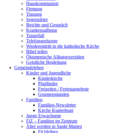
Hauskommunion
Firmung
Trauung
Segensfeier
Beichte und Gespräch
Krankensalbung
Trauerfall
Telefonseelsorge
Wiedereintritt in die katholische Kirche
Bibel teilen
Ökumenische Alltagsexerzitien
Geistliche Begleitung
Gemeindeleben
Kinder und Jugendliche
Kinderkirche
Pfadfinder
Freizeiten / Ferienangebote
Gruppenstunden
Familien
Familien-Newsletter
Kirche Kunterbunt
Junge Erwachsene
FiZ – Familien im Zentrum
Älter werden in Sankt Marien
Fit bleiben