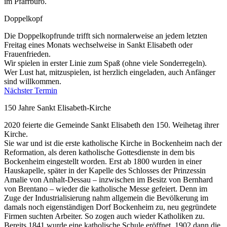
im Pfarrbüro.
Doppelkopf
Die Doppelkopfrunde trifft sich normalerweise an jedem letzten
Freitag eines Monats wechselweise in Sankt Elisabeth oder
Frauenfrieden.
Wir spielen in erster Linie zum Spaß (ohne viele Sonderregeln).
Wer Lust hat, mitzuspielen, ist herzlich eingeladen, auch Anfänger
sind willkommen.
Nächster Termin
150 Jahre Sankt Elisabeth-Kirche
2020 feierte die Gemeinde Sankt Elisabeth den 150. Weihetag ihrer
Kirche.
Sie war und ist die erste katholische Kirche in Bockenheim nach der
Reformation, als deren katholische Gottesdienste in dem bis
Bockenheim eingestellt worden. Erst ab 1800 wurden in einer
Hauskapelle, später in der Kapelle des Schlosses der Prinzessin
Amalie von Anhalt-Dessau – inzwischen im Besitz von Bernhard
von Brentano – wieder die katholische Messe gefeiert. Denn im
Zuge der Industrialisierung nahm allgemein die Bevölkerung im
damals noch eigenständigen Dorf Bockenheim zu, neu gegründete
Firmen suchten Arbeiter. So zogen auch wieder Katholiken zu.
Bereits 1841 wurde eine katholische Schule eröffnet, 1902 dann die