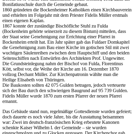
Bonifatiusschule durch die Gemeinde gebaut.
1860 gründeten die Bockenheimer Katholiken einen Kirchbauverein
und erhielten im Folgejahr mit dem Priester Fidelis Müller erstmals
einen eigenen Kaplan.
1867 konnte der zuständige Bischöfliche Stuhl zu Fulda
(Bockenheim gehörte seinerzeit zu diesem Bistum) mitteilen, dass
der Staat seine Genehmigung zur Errichtung einer Pfarrei in
Bockenheim erteilt hat. Ein Jahr später gab das Fuldaer Domkapitel
die Genehmigung zum Bau einer Kirche im gotischen Stil mit zwei
wuchtigen Säulenreihen zwischen dem Hauptschiff und den beiden
Seitenschiffen nach Entwürfen des Architekten Prof. Ungewitter.
Die Grundsteinlegung nahm der Bischof von Fulda, Florentinus
Kött, selbst vor, die Weihe der Kirche am 16. Dezember 1870
vollzog Dechant Müller. Zur Kirchenpatronin wählte man die
Heilige Elisabeth von Thüringen.
Die Baukosten sollten 42 075 Gulden betragen, jedoch verteuerte
sich der Bau durch den schwierigen Baugrund auf 95 739 Gulden.
Fidelis Müller wurde 1870 zum ersten Pfarrer der neuen Pfarrei
ernannt.
Das Gebäude stand nun, regelmäßige Gottesdienste wurden gefeiert;
doch dauerte es noch viele Jahre, bis die Ausstattung beisammen
war: Zwei im deutsch-französischen Krieg erbeutete Kanonen
schenkte Kaiser Wilhelm I. der Gemeinde – sie wurden
eingeschmolzen und zu Glocken gegossen. Der Kirchenchor gab