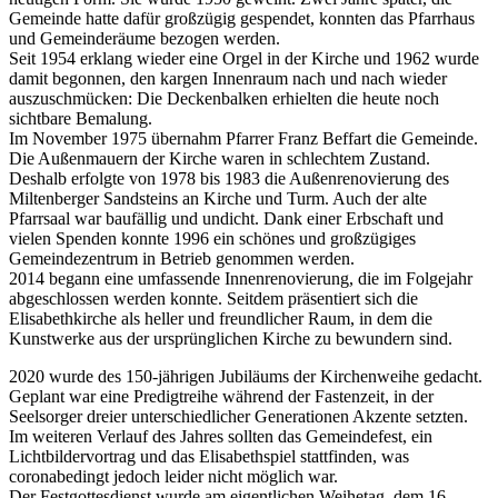
Gemeinde hatte dafür großzügig gespendet, konnten das Pfarrhaus
und Gemeinderäume bezogen werden.
Seit 1954 erklang wieder eine Orgel in der Kirche und 1962 wurde
damit begonnen, den kargen Innenraum nach und nach wieder
auszuschmücken: Die Deckenbalken erhielten die heute noch
sichtbare Bemalung.
Im November 1975 übernahm Pfarrer Franz Beffart die Gemeinde.
Die Außenmauern der Kirche waren in schlechtem Zustand.
Deshalb erfolgte von 1978 bis 1983 die Außenrenovierung des
Miltenberger Sandsteins an Kirche und Turm. Auch der alte
Pfarrsaal war baufällig und undicht. Dank einer Erbschaft und
vielen Spenden konnte 1996 ein schönes und großzügiges
Gemeindezentrum in Betrieb genommen werden.
2014 begann eine umfassende Innenrenovierung, die im Folgejahr
abgeschlossen werden konnte. Seitdem präsentiert sich die
Elisabethkirche als heller und freundlicher Raum, in dem die
Kunstwerke aus der ursprünglichen Kirche zu bewundern sind.
2020 wurde des 150-jährigen Jubiläums der Kirchenweihe gedacht.
Geplant war eine Predigtreihe während der Fastenzeit, in der
Seelsorger dreier unterschiedlicher Generationen Akzente setzten.
Im weiteren Verlauf des Jahres sollten das Gemeindefest, ein
Lichtbildervortrag und das Elisabethspiel stattfinden, was
coronabedingt jedoch leider nicht möglich war.
Der Festgottesdienst wurde am eigentlichen Weihetag, dem 16.