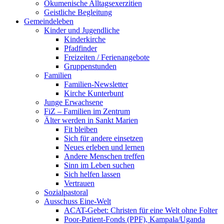
Ökumenische Alltagsexerzitien
Geistliche Begleitung
Gemeindeleben
Kinder und Jugendliche
Kinderkirche
Pfadfinder
Freizeiten / Ferienangebote
Gruppenstunden
Familien
Familien-Newsletter
Kirche Kunterbunt
Junge Erwachsene
FiZ – Familien im Zentrum
Älter werden in Sankt Marien
Fit bleiben
Sich für andere einsetzen
Neues erleben und lernen
Andere Menschen treffen
Sinn im Leben suchen
Sich helfen lassen
Vertrauen
Sozialpastoral
Ausschuss Eine-Welt
ACAT-Gebet: Christen für eine Welt ohne Folter
Poor-Patient-Fonds (PPF), Kampala/Uganda