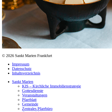
© 2026 Sankt Marien Frankfurt
Impressum
Datenschutz
Inhaltsverzeichnis
Sankt Marien
KIS – Kirchliche Immobilienstrategie
Gottesdienste
Veranstaltungen
Pfarrblatt
Gemeinde
Zentrales Pfarrbüro