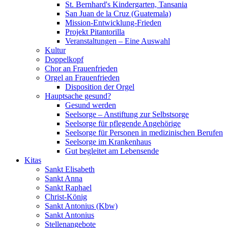
St. Bernhard's Kindergarten, Tansania
San Juan de la Cruz (Guatemala)
Mission-Entwicklung-Frieden
Projekt Pitantorilla
Veranstaltungen – Eine Auswahl
Kultur
Doppelkopf
Chor an Frauenfrieden
Orgel an Frauenfrieden
Disposition der Orgel
Hauptsache gesund?
Gesund werden
Seelsorge – Anstiftung zur Selbstsorge
Seelsorge für pflegende Angehörige
Seelsorge für Personen in medizinischen Berufen
Seelsorge im Krankenhaus
Gut begleitet am Lebensende
Kitas
Sankt Elisabeth
Sankt Anna
Sankt Raphael
Christ-König
Sankt Antonius (Kbw)
Sankt Antonius
Stellenangebote