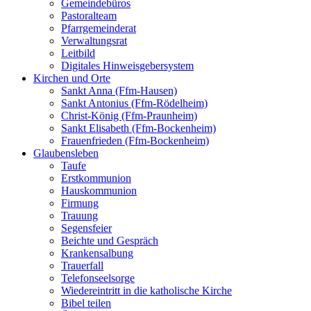
Gemeindebüros
Pastoralteam
Pfarrgemeinderat
Verwaltungsrat
Leitbild
Digitales Hinweisgebersystem
Kirchen und Orte
Sankt Anna (Ffm-Hausen)
Sankt Antonius (Ffm-Rödelheim)
Christ-König (Ffm-Praunheim)
Sankt Elisabeth (Ffm-Bockenheim)
Frauenfrieden (Ffm-Bockenheim)
Glaubensleben
Taufe
Erstkommunion
Hauskommunion
Firmung
Trauung
Segensfeier
Beichte und Gespräch
Krankensalbung
Trauerfall
Telefonseelsorge
Wiedereintritt in die katholische Kirche
Bibel teilen