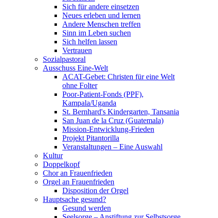
Sich für andere einsetzen
Neues erleben und lernen
Andere Menschen treffen
Sinn im Leben suchen
Sich helfen lassen
Vertrauen
Sozialpastoral
Ausschuss Eine-Welt
ACAT-Gebet: Christen für eine Welt
ohne Folter
Poor-Patient-Fonds (PPF),
Kampala/Uganda
St. Bernhard's Kindergarten, Tansania
San Juan de la Cruz (Guatemala)
Mission-Entwicklung-Frieden
Projekt Pitantorilla
Veranstaltungen – Eine Auswahl
Kultur
Doppelkopf
Chor an Frauenfrieden
Orgel an Frauenfrieden
Disposition der Orgel
Hauptsache gesund?
Gesund werden
Seelsorge – Anstiftung zur Selbstsorge