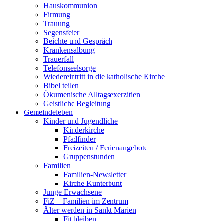
Hauskommunion
Firmung
Trauung
Segensfeier
Beichte und Gespräch
Krankensalbung
Trauerfall
Telefonseelsorge
Wiedereintritt in die katholische Kirche
Bibel teilen
Ökumenische Alltagsexerzitien
Geistliche Begleitung
Gemeindeleben
Kinder und Jugendliche
Kinderkirche
Pfadfinder
Freizeiten / Ferienangebote
Gruppenstunden
Familien
Familien-Newsletter
Kirche Kunterbunt
Junge Erwachsene
FiZ – Familien im Zentrum
Älter werden in Sankt Marien
Fit bleiben