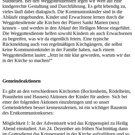
Stadtteilen. Bei den Weggottesdiensten legen wir Wert auf eine
kindgerechte Gestaltung und Durchführung. Es geht lebendig zu,
vieles läuft dabei dialogisch. Die Kommunionkinder sind in die
Abläufe eingebunden. Kinder und Erwachsene lernen durch die
Weggottesdienste alle Kirchen der Pfarrei Sankt Marien (neu)
kennen – und werden in den Ablauf der Heiligen Messe eingeführt.
Die Weggottesdienste helfen sowohl Kindern als auch Erwachsenen
zu begreifen, was wir da eigentlich feiern. Eine typische
Rückmeldung auch von regelmäßigen Kirchgängern, die selbst
keine Kommunionkinder in der Familie haben, nach einem
Weggottesdienst lautet: „Jetzt ist mir klar geworden, warum wir das
in der Kirche so machen!“
Gemeindeaktionen
Es gibt an den verschiedenen Kirchorten (Bockenheim, Rödelheim,
Praunheim und Hausen) Aktionen der Kinder für andere. Sich bei
einer der folgenden Aktionen einzubringen und so unser
Gemeindeleben besser kennenzulernen, ist ein wichtiger Baustein
des Erstkommunionkurses:
Möglichkeit 1: In der Adventszeit wird das Krippenspiel zu Heilig
Abend einstudiert. Am 24. Dezember am frühen Nachmittag dann
im Gottesdienst das Krippenspiel in der Kirche aufzuführen und so