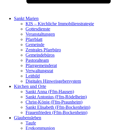
Sankt Marien
KIS – Kirchliche Immobilienstrategie
Gottesdienste
Veranstaltungen
Pfarrblatt
Gemeinde
Zentrales Pfarrbüro
Gemeindebüros
Pastoralteam
Pfarrgemeinderat
Verwaltungsrat
Leitbild
Digitales Hinweisgebersystem
Kirchen und Orte
Sankt Anna (Ffm-Hausen)
Sankt Antonius (Ffm-Rödelheim)
Christ-König (Ffm-Praunheim)
Sankt Elisabeth (Ffm-Bockenheim)
Frauenfrieden (Ffm-Bockenheim)
Glaubensleben
Taufe
Erstkommunion