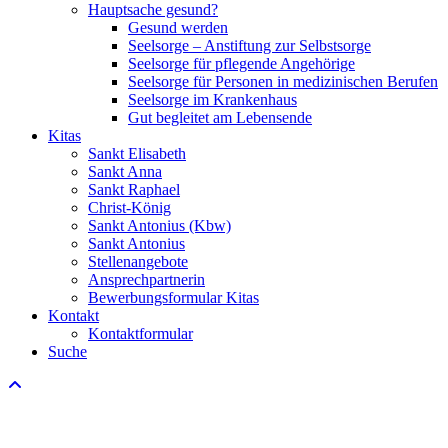
Hauptsache gesund?
Gesund werden
Seelsorge – Anstiftung zur Selbstsorge
Seelsorge für pflegende Angehörige
Seelsorge für Personen in medizinischen Berufen
Seelsorge im Krankenhaus
Gut begleitet am Lebensende
Kitas
Sankt Elisabeth
Sankt Anna
Sankt Raphael
Christ-König
Sankt Antonius (Kbw)
Sankt Antonius
Stellenangebote
Ansprechpartnerin
Bewerbungsformular Kitas
Kontakt
Kontaktformular
Suche