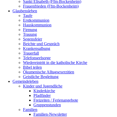
Sankt Elisabeth (Ffm-Bockenheim)
Frauenfrieden (Ffm-Bockenheim)
Glaubensleben
Taufe
Erstkommunion
Hauskommunion
Firmung
Trauung
Segensfeier
Beichte und Gespräch
Krankensalbung
Trauerfall
Telefonseelsorge
Wiedereintritt in die katholische Kirche
Bibel teilen
Ökumenische Alltagsexerzitien
Geistliche Begleitung
Gemeindeleben
Kinder und Jugendliche
Kinderkirche
Pfadfinder
Freizeiten / Ferienangebote
Gruppenstunden
Familien
Familien-Newsletter