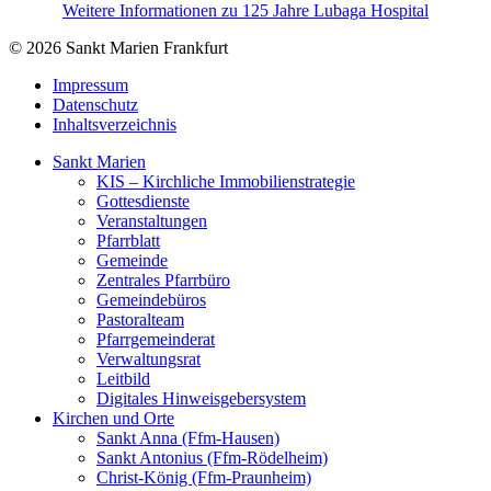
Weitere Informationen zu 125 Jahre Lubaga Hospital
© 2026 Sankt Marien Frankfurt
Impressum
Datenschutz
Inhaltsverzeichnis
Sankt Marien
KIS – Kirchliche Immobilienstrategie
Gottesdienste
Veranstaltungen
Pfarrblatt
Gemeinde
Zentrales Pfarrbüro
Gemeindebüros
Pastoralteam
Pfarrgemeinderat
Verwaltungsrat
Leitbild
Digitales Hinweisgebersystem
Kirchen und Orte
Sankt Anna (Ffm-Hausen)
Sankt Antonius (Ffm-Rödelheim)
Christ-König (Ffm-Praunheim)