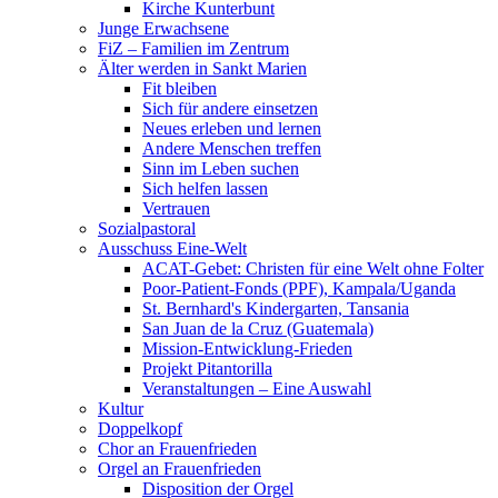
Kirche Kunterbunt
Junge Erwachsene
FiZ – Familien im Zentrum
Älter werden in Sankt Marien
Fit bleiben
Sich für andere einsetzen
Neues erleben und lernen
Andere Menschen treffen
Sinn im Leben suchen
Sich helfen lassen
Vertrauen
Sozialpastoral
Ausschuss Eine-Welt
ACAT-Gebet: Christen für eine Welt ohne Folter
Poor-Patient-Fonds (PPF), Kampala/Uganda
St. Bernhard's Kindergarten, Tansania
San Juan de la Cruz (Guatemala)
Mission-Entwicklung-Frieden
Projekt Pitantorilla
Veranstaltungen – Eine Auswahl
Kultur
Doppelkopf
Chor an Frauenfrieden
Orgel an Frauenfrieden
Disposition der Orgel