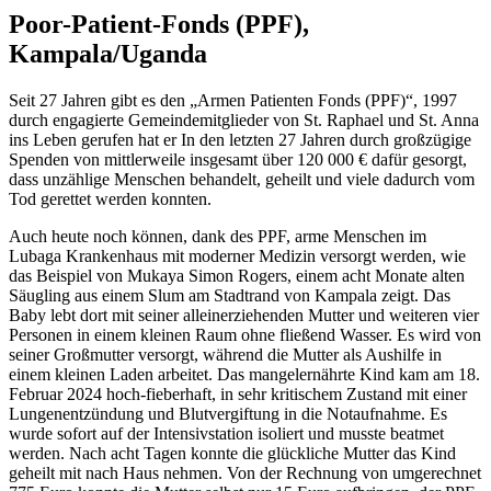
Poor-Patient-Fonds (PPF),
Kampala/Uganda
Seit 27 Jahren gibt es den „Armen Patienten Fonds (PPF)“, 1997
durch engagierte Gemeindemitglieder von St. Raphael und St. Anna
ins Leben gerufen hat er In den letzten 27 Jahren durch großzügige
Spenden von mittlerweile insgesamt über 120 000 € dafür gesorgt,
dass unzählige Menschen behandelt, geheilt und viele dadurch vom
Tod gerettet werden konnten.
Auch heute noch können, dank des PPF, arme Menschen im
Lubaga Krankenhaus mit moderner Medizin versorgt werden, wie
das Beispiel von Mukaya Simon Rogers, einem acht Monate alten
Säugling aus einem Slum am Stadtrand von Kampala zeigt. Das
Baby lebt dort mit seiner alleinerziehenden Mutter und weiteren vier
Personen in einem kleinen Raum ohne fließend Wasser. Es wird von
seiner Großmutter versorgt, während die Mutter als Aushilfe in
einem kleinen Laden arbeitet. Das mangelernährte Kind kam am 18.
Februar 2024 hoch-fieberhaft, in sehr kritischem Zustand mit einer
Lungenentzündung und Blutvergiftung in die Notaufnahme. Es
wurde sofort auf der Intensivstation isoliert und musste beatmet
werden. Nach acht Tagen konnte die glückliche Mutter das Kind
geheilt mit nach Haus nehmen. Von der Rechnung von umgerechnet