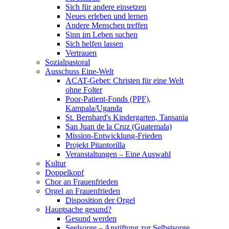
Sich für andere einsetzen
Neues erleben und lernen
Andere Menschen treffen
Sinn im Leben suchen
Sich helfen lassen
Vertrauen
Sozialpastoral
Ausschuss Eine-Welt
ACAT-Gebet: Christen für eine Welt
ohne Folter
Poor-Patient-Fonds (PPF),
Kampala/Uganda
St. Bernhard's Kindergarten, Tansania
San Juan de la Cruz (Guatemala)
Mission-Entwicklung-Frieden
Projekt Pitantorilla
Veranstaltungen – Eine Auswahl
Kultur
Doppelkopf
Chor an Frauenfrieden
Orgel an Frauenfrieden
Disposition der Orgel
Hauptsache gesund?
Gesund werden
Seelsorge – Anstiftung zur Selbstsorge