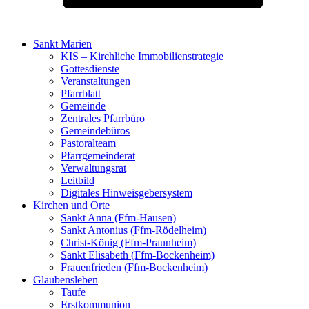
Sankt Marien
KIS – Kirchliche Immobilienstrategie
Gottesdienste
Veranstaltungen
Pfarrblatt
Gemeinde
Zentrales Pfarrbüro
Gemeindebüros
Pastoralteam
Pfarrgemeinderat
Verwaltungsrat
Leitbild
Digitales Hinweisgebersystem
Kirchen und Orte
Sankt Anna (Ffm-Hausen)
Sankt Antonius (Ffm-Rödelheim)
Christ-König (Ffm-Praunheim)
Sankt Elisabeth (Ffm-Bockenheim)
Frauenfrieden (Ffm-Bockenheim)
Glaubensleben
Taufe
Erstkommunion