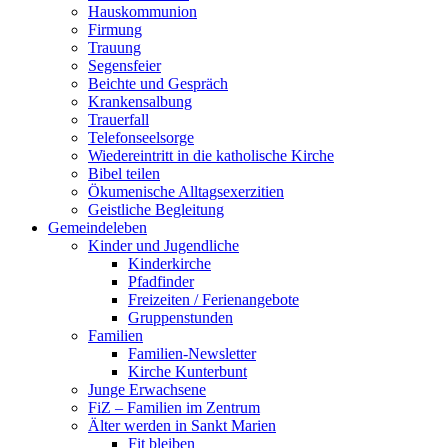
Hauskommunion
Firmung
Trauung
Segensfeier
Beichte und Gespräch
Krankensalbung
Trauerfall
Telefonseelsorge
Wiedereintritt in die katholische Kirche
Bibel teilen
Ökumenische Alltagsexerzitien
Geistliche Begleitung
Gemeindeleben
Kinder und Jugendliche
Kinderkirche
Pfadfinder
Freizeiten / Ferienangebote
Gruppenstunden
Familien
Familien-Newsletter
Kirche Kunterbunt
Junge Erwachsene
FiZ – Familien im Zentrum
Älter werden in Sankt Marien
Fit bleiben