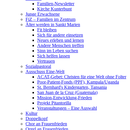
Familien-Newsletter
Kirche Kunterbunt
Junge Erwachsene
FiZ – Familien im Zentrum
Älter werden in Sankt Marien
Fit bleiben
Sich für andere einsetzen
Neues erleben und lernen
Andere Menschen treffen
Sinn im Leben suchen
Sich helfen lassen
Vertrauen
Sozialpastoral
Ausschuss Eine-Welt
ACAT-Gebet: Christen für eine Welt ohne Folter
Poor-Patient-Fonds (PPF), Kampala/Uganda
St. Bernhard's Kindergarten, Tansania
San Juan de la Cruz (Guatemala)
Mission-Entwicklung-Frieden
Projekt Pitantorilla
Veranstaltungen – Eine Auswahl
Kultur
Doppelkopf
Chor an Frauenfrieden
Orgel an Frauenfrieden