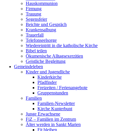
Hauskommunion
Firmung
Trauung
Segensfeier
Beichte und Gespräch
Krankensalbung
Trauerfall
Telefonseelsorge
Wiedereintritt in die katholische Kirche
Bibel teilen
Ökumenische Alltagsexerzitien
Geistliche Begleitung
Gemeindeleben
Kinder und Jugendliche
Kinderkirche
Pfadfinder
Freizeiten / Ferienangebote
Gruppenstunden
Familien
Familien-Newsletter
Kirche Kunterbunt
Junge Erwachsene
FiZ – Familien im Zentrum
Älter werden in Sankt Marien
Fit bleiben