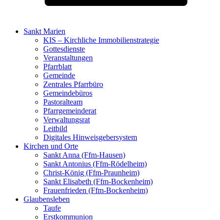
Sankt Marien
KIS – Kirchliche Immobilienstrategie
Gottesdienste
Veranstaltungen
Pfarrblatt
Gemeinde
Zentrales Pfarrbüro
Gemeindebüros
Pastoralteam
Pfarrgemeinderat
Verwaltungsrat
Leitbild
Digitales Hinweisgebersystem
Kirchen und Orte
Sankt Anna (Ffm-Hausen)
Sankt Antonius (Ffm-Rödelheim)
Christ-König (Ffm-Praunheim)
Sankt Elisabeth (Ffm-Bockenheim)
Frauenfrieden (Ffm-Bockenheim)
Glaubensleben
Taufe
Erstkommunion