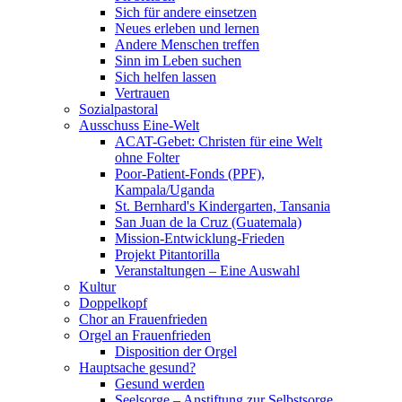
Sich für andere einsetzen
Neues erleben und lernen
Andere Menschen treffen
Sinn im Leben suchen
Sich helfen lassen
Vertrauen
Sozialpastoral
Ausschuss Eine-Welt
ACAT-Gebet: Christen für eine Welt
ohne Folter
Poor-Patient-Fonds (PPF),
Kampala/Uganda
St. Bernhard's Kindergarten, Tansania
San Juan de la Cruz (Guatemala)
Mission-Entwicklung-Frieden
Projekt Pitantorilla
Veranstaltungen – Eine Auswahl
Kultur
Doppelkopf
Chor an Frauenfrieden
Orgel an Frauenfrieden
Disposition der Orgel
Hauptsache gesund?
Gesund werden
Seelsorge – Anstiftung zur Selbstsorge