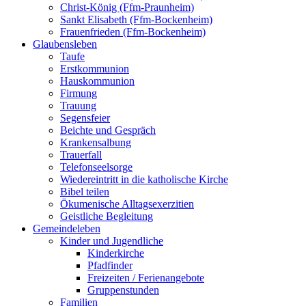
Christ-König (Ffm-Praunheim)
Sankt Elisabeth (Ffm-Bockenheim)
Frauenfrieden (Ffm-Bockenheim)
Glaubensleben
Taufe
Erstkommunion
Hauskommunion
Firmung
Trauung
Segensfeier
Beichte und Gespräch
Krankensalbung
Trauerfall
Telefonseelsorge
Wiedereintritt in die katholische Kirche
Bibel teilen
Ökumenische Alltagsexerzitien
Geistliche Begleitung
Gemeindeleben
Kinder und Jugendliche
Kinderkirche
Pfadfinder
Freizeiten / Ferienangebote
Gruppenstunden
Familien