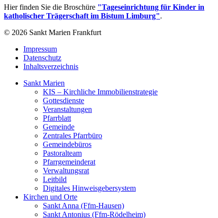
Hier finden Sie die Broschüre
"Tageseinrichtung für Kinder in
katholischer Trägerschaft im Bistum Limburg"
.
© 2026 Sankt Marien Frankfurt
Impressum
Datenschutz
Inhaltsverzeichnis
Sankt Marien
KIS – Kirchliche Immobilienstrategie
Gottesdienste
Veranstaltungen
Pfarrblatt
Gemeinde
Zentrales Pfarrbüro
Gemeindebüros
Pastoralteam
Pfarrgemeinderat
Verwaltungsrat
Leitbild
Digitales Hinweisgebersystem
Kirchen und Orte
Sankt Anna (Ffm-Hausen)
Sankt Antonius (Ffm-Rödelheim)