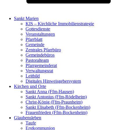
Sankt Marien
KIS – Kirchliche Immobilienstrategie
Gottesdienste
Veranstaltungen
Pfarrblatt
Gemeinde
Zentrales Pfarrbüro
Gemeindebüros
Pastoralteam
Pfarrgemeinderat
Verwaltungsrat
Leitbild
Digitales Hinweisgebersystem
Kirchen und Orte
Sankt Anna (Ffm-Hausen)
Sankt Antonius (Ffm-Rödelheim)
Christ-König (Ffm-Praunheim)
Sankt Elisabeth (Ffm-Bockenheim)
Frauenfrieden (Ffm-Bockenheim)
Glaubensleben
Taufe
Erstkommunion