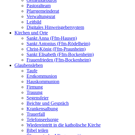
Gemeindebüros
Pastoralteam
Pfarrgemeinderat
Verwaltungsrat
Leitbild
Digitales Hinweisgebersystem
Kirchen und Orte
Sankt Anna (Ffm-Hausen)
Sankt Antonius (Ffm-Rödelheim)
Christ-König (Ffm-Praunheim)
Sankt Elisabeth (Ffm-Bockenheim)
Frauenfrieden (Ffm-Bockenheim)
Glaubensleben
Taufe
Erstkommunion
Hauskommunion
Firmung
Trauung
Segensfeier
Beichte und Gespräch
Krankensalbung
Trauerfall
Telefonseelsorge
Wiedereintritt in die katholische Kirche
Bibel teilen