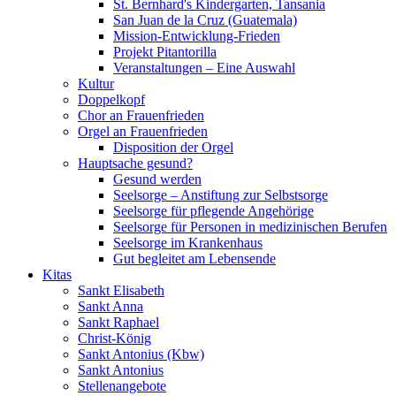
St. Bernhard's Kindergarten, Tansania
San Juan de la Cruz (Guatemala)
Mission-Entwicklung-Frieden
Projekt Pitantorilla
Veranstaltungen – Eine Auswahl
Kultur
Doppelkopf
Chor an Frauenfrieden
Orgel an Frauenfrieden
Disposition der Orgel
Hauptsache gesund?
Gesund werden
Seelsorge – Anstiftung zur Selbstsorge
Seelsorge für pflegende Angehörige
Seelsorge für Personen in medizinischen Berufen
Seelsorge im Krankenhaus
Gut begleitet am Lebensende
Kitas
Sankt Elisabeth
Sankt Anna
Sankt Raphael
Christ-König
Sankt Antonius (Kbw)
Sankt Antonius
Stellenangebote