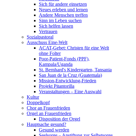
Sich für andere einsetzen
Neues erleben und lernen
Andere Menschen treffen
Sinn im Leben suchen
Sich helfen lassen
Vertrauen
Sozialpastoral
Ausschuss Eine-Welt
ACAT-Gebet: Christen für eine Welt
ohne Folter
Poor-Patient-Fonds (PPF),
Kampala/Uganda
St. Bernhard's Kindergarten, Tansania
San Juan de la Cruz (Guatemala)
Mission-Entwicklung-Frieden
Projekt Pitantorilla
Veranstaltungen – Eine Auswahl
Kultur
Doppelkopf
Chor an Frauenfrieden
Orgel an Frauenfrieden
Disposition der Orgel
Hauptsache gesund?
Gesund werden
Seelsorge – Anstiftung zur Selbstsorge