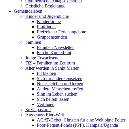
Ökumenische Alltagsexerzitien
Geistliche Begleitung
Gemeindeleben
Kinder und Jugendliche
Kinderkirche
Pfadfinder
Freizeiten / Ferienangebote
Gruppenstunden
Familien
Familien-Newsletter
Kirche Kunterbunt
Junge Erwachsene
FiZ – Familien im Zentrum
Älter werden in Sankt Marien
Fit bleiben
Sich für andere einsetzen
Neues erleben und lernen
Andere Menschen treffen
Sinn im Leben suchen
Sich helfen lassen
Vertrauen
Sozialpastoral
Ausschuss Eine-Welt
ACAT-Gebet: Christen für eine Welt ohne Folter
Poor-Patient-Fonds (PPF), Kampala/Uganda