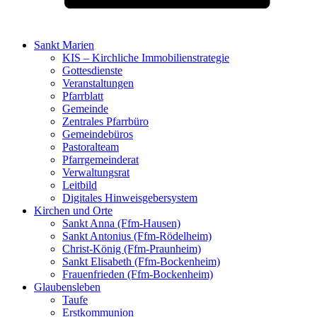
Sankt Marien
KIS – Kirchliche Immobilienstrategie
Gottesdienste
Veranstaltungen
Pfarrblatt
Gemeinde
Zentrales Pfarrbüro
Gemeindebüros
Pastoralteam
Pfarrgemeinderat
Verwaltungsrat
Leitbild
Digitales Hinweisgebersystem
Kirchen und Orte
Sankt Anna (Ffm-Hausen)
Sankt Antonius (Ffm-Rödelheim)
Christ-König (Ffm-Praunheim)
Sankt Elisabeth (Ffm-Bockenheim)
Frauenfrieden (Ffm-Bockenheim)
Glaubensleben
Taufe
Erstkommunion