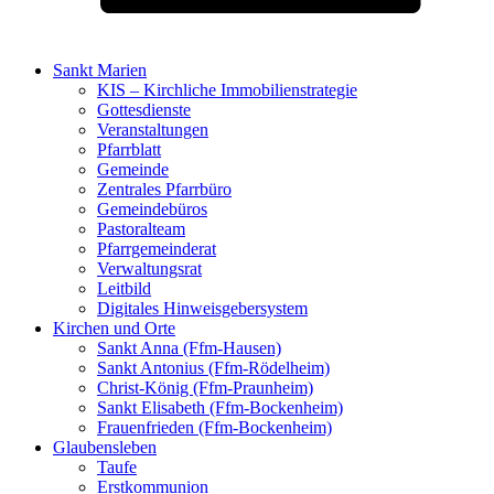
Sankt Marien
KIS – Kirchliche Immobilienstrategie
Gottesdienste
Veranstaltungen
Pfarrblatt
Gemeinde
Zentrales Pfarrbüro
Gemeindebüros
Pastoralteam
Pfarrgemeinderat
Verwaltungsrat
Leitbild
Digitales Hinweisgebersystem
Kirchen und Orte
Sankt Anna (Ffm-Hausen)
Sankt Antonius (Ffm-Rödelheim)
Christ-König (Ffm-Praunheim)
Sankt Elisabeth (Ffm-Bockenheim)
Frauenfrieden (Ffm-Bockenheim)
Glaubensleben
Taufe
Erstkommunion