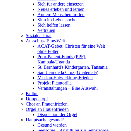
Sich für andere einsetzen
Neues erleben und lernen
Andere Menschen treffen
Sinn im Leben suchen
Sich helfen lassen
Vertrauen
Sozialpastoral
Ausschuss Eine-Welt
ACAT-Gebet: Christen für eine Welt
ohne Folter
Poor-Patient-Fonds (PPF),
Kampala/Uganda
St. Bernhard's Kindergarten, Tansania
San Juan de la Cruz (Guatemala)
Mission-Entwicklung-Frieden
Projekt Pitantorilla
Veranstaltungen – Eine Auswahl
Kultur
Doppelkopf
Chor an Frauenfrieden
Orgel an Frauenfrieden
Disposition der Orgel
Hauptsache gesund?
Gesund werden
Seelsorge – Anstiftung zur Selbstsorge