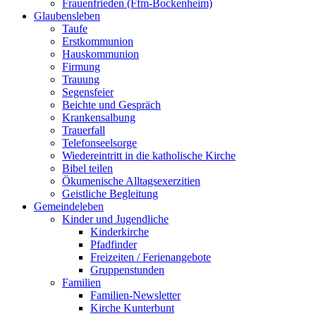
Frauenfrieden (Ffm-Bockenheim)
Glaubensleben
Taufe
Erstkommunion
Hauskommunion
Firmung
Trauung
Segensfeier
Beichte und Gespräch
Krankensalbung
Trauerfall
Telefonseelsorge
Wiedereintritt in die katholische Kirche
Bibel teilen
Ökumenische Alltagsexerzitien
Geistliche Begleitung
Gemeindeleben
Kinder und Jugendliche
Kinderkirche
Pfadfinder
Freizeiten / Ferienangebote
Gruppenstunden
Familien
Familien-Newsletter
Kirche Kunterbunt