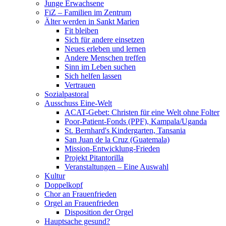
Junge Erwachsene
FiZ – Familien im Zentrum
Älter werden in Sankt Marien
Fit bleiben
Sich für andere einsetzen
Neues erleben und lernen
Andere Menschen treffen
Sinn im Leben suchen
Sich helfen lassen
Vertrauen
Sozialpastoral
Ausschuss Eine-Welt
ACAT-Gebet: Christen für eine Welt ohne Folter
Poor-Patient-Fonds (PPF), Kampala/Uganda
St. Bernhard's Kindergarten, Tansania
San Juan de la Cruz (Guatemala)
Mission-Entwicklung-Frieden
Projekt Pitantorilla
Veranstaltungen – Eine Auswahl
Kultur
Doppelkopf
Chor an Frauenfrieden
Orgel an Frauenfrieden
Disposition der Orgel
Hauptsache gesund?