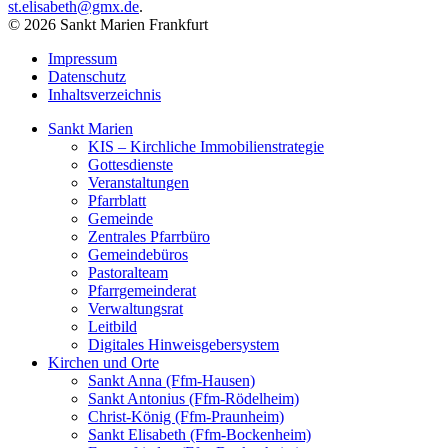
st.elisabeth@gmx.de
.
© 2026 Sankt Marien Frankfurt
Impressum
Datenschutz
Inhaltsverzeichnis
Sankt Marien
KIS – Kirchliche Immobilienstrategie
Gottesdienste
Veranstaltungen
Pfarrblatt
Gemeinde
Zentrales Pfarrbüro
Gemeindebüros
Pastoralteam
Pfarrgemeinderat
Verwaltungsrat
Leitbild
Digitales Hinweisgebersystem
Kirchen und Orte
Sankt Anna (Ffm-Hausen)
Sankt Antonius (Ffm-Rödelheim)
Christ-König (Ffm-Praunheim)
Sankt Elisabeth (Ffm-Bockenheim)