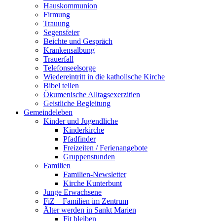
Hauskommunion
Firmung
Trauung
Segensfeier
Beichte und Gespräch
Krankensalbung
Trauerfall
Telefonseelsorge
Wiedereintritt in die katholische Kirche
Bibel teilen
Ökumenische Alltagsexerzitien
Geistliche Begleitung
Gemeindeleben
Kinder und Jugendliche
Kinderkirche
Pfadfinder
Freizeiten / Ferienangebote
Gruppenstunden
Familien
Familien-Newsletter
Kirche Kunterbunt
Junge Erwachsene
FiZ – Familien im Zentrum
Älter werden in Sankt Marien
Fit bleiben