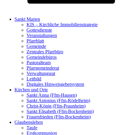
Sankt Marien
KIS – Kirchliche Immobilienstrategie
Gottesdienste
Veranstaltungen
Pfarrblatt
Gemeinde
Zentrales Pfarrbüro
Gemeindebüros
Pastoralteam
Pfarrgemeinderat
Verwaltungsrat
Leitbild
Digitales Hinweisgebersystem
Kirchen und Orte
Sankt Anna (Ffm-Hausen)
Sankt Antonius (Ffm-Rödelheim)
Christ-König (Ffm-Praunheim)
Sankt Elisabeth (Ffm-Bockenheim)
Frauenfrieden (Ffm-Bockenheim)
Glaubensleben
Taufe
Erstkommunion