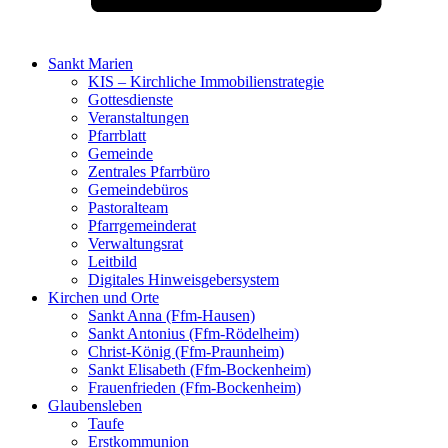
Sankt Marien
KIS – Kirchliche Immobilienstrategie
Gottesdienste
Veranstaltungen
Pfarrblatt
Gemeinde
Zentrales Pfarrbüro
Gemeindebüros
Pastoralteam
Pfarrgemeinderat
Verwaltungsrat
Leitbild
Digitales Hinweisgebersystem
Kirchen und Orte
Sankt Anna (Ffm-Hausen)
Sankt Antonius (Ffm-Rödelheim)
Christ-König (Ffm-Praunheim)
Sankt Elisabeth (Ffm-Bockenheim)
Frauenfrieden (Ffm-Bockenheim)
Glaubensleben
Taufe
Erstkommunion