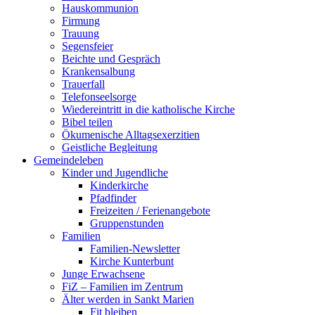
Hauskommunion
Firmung
Trauung
Segensfeier
Beichte und Gespräch
Krankensalbung
Trauerfall
Telefonseelsorge
Wiedereintritt in die katholische Kirche
Bibel teilen
Ökumenische Alltagsexerzitien
Geistliche Begleitung
Gemeindeleben
Kinder und Jugendliche
Kinderkirche
Pfadfinder
Freizeiten / Ferienangebote
Gruppenstunden
Familien
Familien-Newsletter
Kirche Kunterbunt
Junge Erwachsene
FiZ – Familien im Zentrum
Älter werden in Sankt Marien
Fit bleiben