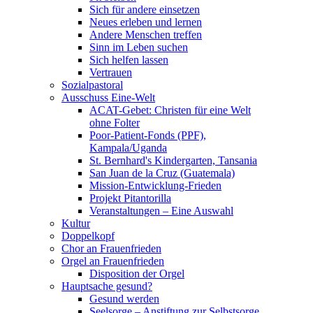
Sich für andere einsetzen
Neues erleben und lernen
Andere Menschen treffen
Sinn im Leben suchen
Sich helfen lassen
Vertrauen
Sozialpastoral
Ausschuss Eine-Welt
ACAT-Gebet: Christen für eine Welt
ohne Folter
Poor-Patient-Fonds (PPF),
Kampala/Uganda
St. Bernhard's Kindergarten, Tansania
San Juan de la Cruz (Guatemala)
Mission-Entwicklung-Frieden
Projekt Pitantorilla
Veranstaltungen – Eine Auswahl
Kultur
Doppelkopf
Chor an Frauenfrieden
Orgel an Frauenfrieden
Disposition der Orgel
Hauptsache gesund?
Gesund werden
Seelsorge – Anstiftung zur Selbstsorge