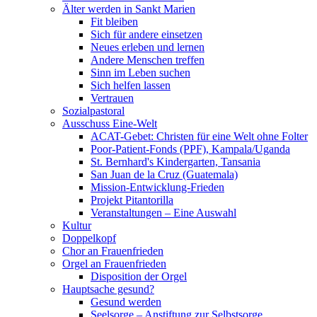
Älter werden in Sankt Marien
Fit bleiben
Sich für andere einsetzen
Neues erleben und lernen
Andere Menschen treffen
Sinn im Leben suchen
Sich helfen lassen
Vertrauen
Sozialpastoral
Ausschuss Eine-Welt
ACAT-Gebet: Christen für eine Welt ohne Folter
Poor-Patient-Fonds (PPF), Kampala/Uganda
St. Bernhard's Kindergarten, Tansania
San Juan de la Cruz (Guatemala)
Mission-Entwicklung-Frieden
Projekt Pitantorilla
Veranstaltungen – Eine Auswahl
Kultur
Doppelkopf
Chor an Frauenfrieden
Orgel an Frauenfrieden
Disposition der Orgel
Hauptsache gesund?
Gesund werden
Seelsorge – Anstiftung zur Selbstsorge