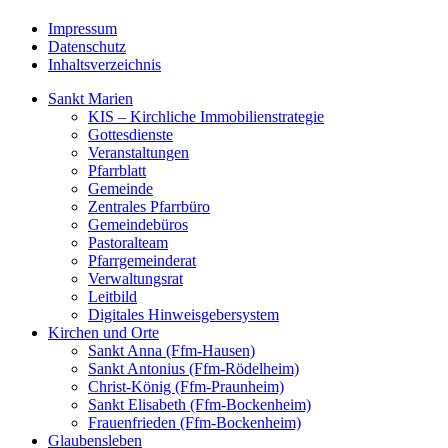
Impressum
Datenschutz
Inhaltsverzeichnis
Sankt Marien
KIS – Kirchliche Immobilienstrategie
Gottesdienste
Veranstaltungen
Pfarrblatt
Gemeinde
Zentrales Pfarrbüro
Gemeindebüros
Pastoralteam
Pfarrgemeinderat
Verwaltungsrat
Leitbild
Digitales Hinweisgebersystem
Kirchen und Orte
Sankt Anna (Ffm-Hausen)
Sankt Antonius (Ffm-Rödelheim)
Christ-König (Ffm-Praunheim)
Sankt Elisabeth (Ffm-Bockenheim)
Frauenfrieden (Ffm-Bockenheim)
Glaubensleben