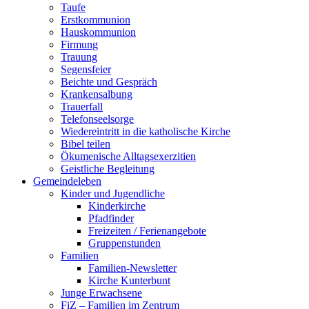
Taufe
Erstkommunion
Hauskommunion
Firmung
Trauung
Segensfeier
Beichte und Gespräch
Krankensalbung
Trauerfall
Telefonseelsorge
Wiedereintritt in die katholische Kirche
Bibel teilen
Ökumenische Alltagsexerzitien
Geistliche Begleitung
Gemeindeleben
Kinder und Jugendliche
Kinderkirche
Pfadfinder
Freizeiten / Ferienangebote
Gruppenstunden
Familien
Familien-Newsletter
Kirche Kunterbunt
Junge Erwachsene
FiZ – Familien im Zentrum