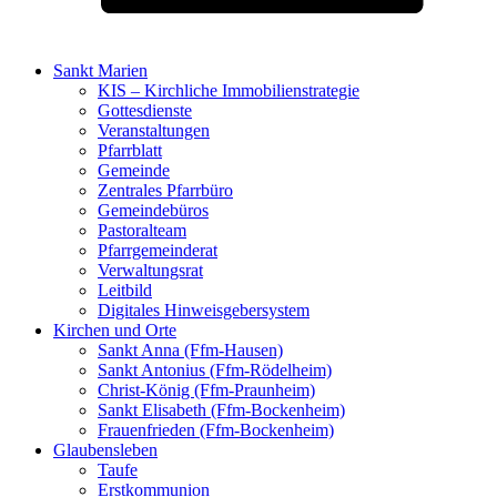
Sankt Marien
KIS – Kirchliche Immobilienstrategie
Gottesdienste
Veranstaltungen
Pfarrblatt
Gemeinde
Zentrales Pfarrbüro
Gemeindebüros
Pastoralteam
Pfarrgemeinderat
Verwaltungsrat
Leitbild
Digitales Hinweisgebersystem
Kirchen und Orte
Sankt Anna (Ffm-Hausen)
Sankt Antonius (Ffm-Rödelheim)
Christ-König (Ffm-Praunheim)
Sankt Elisabeth (Ffm-Bockenheim)
Frauenfrieden (Ffm-Bockenheim)
Glaubensleben
Taufe
Erstkommunion