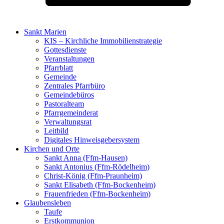
Sankt Marien
KIS – Kirchliche Immobilienstrategie
Gottesdienste
Veranstaltungen
Pfarrblatt
Gemeinde
Zentrales Pfarrbüro
Gemeindebüros
Pastoralteam
Pfarrgemeinderat
Verwaltungsrat
Leitbild
Digitales Hinweisgebersystem
Kirchen und Orte
Sankt Anna (Ffm-Hausen)
Sankt Antonius (Ffm-Rödelheim)
Christ-König (Ffm-Praunheim)
Sankt Elisabeth (Ffm-Bockenheim)
Frauenfrieden (Ffm-Bockenheim)
Glaubensleben
Taufe
Erstkommunion