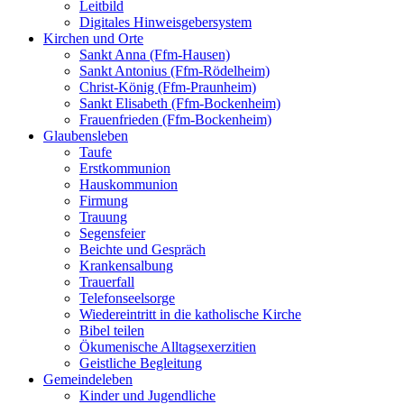
Leitbild
Digitales Hinweisgebersystem
Kirchen und Orte
Sankt Anna (Ffm-Hausen)
Sankt Antonius (Ffm-Rödelheim)
Christ-König (Ffm-Praunheim)
Sankt Elisabeth (Ffm-Bockenheim)
Frauenfrieden (Ffm-Bockenheim)
Glaubensleben
Taufe
Erstkommunion
Hauskommunion
Firmung
Trauung
Segensfeier
Beichte und Gespräch
Krankensalbung
Trauerfall
Telefonseelsorge
Wiedereintritt in die katholische Kirche
Bibel teilen
Ökumenische Alltagsexerzitien
Geistliche Begleitung
Gemeindeleben
Kinder und Jugendliche