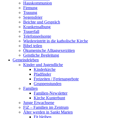
Hauskommunion
Firmung
Trauung
Segensfeier
Beichte und Gespräch
Krankensalbung
Trauerfall
Telefonseelsorge
Wiedereintritt in die katholische Kirche
Bibel teilen
Ökumenische Alltagsexerzitien
Geistliche Begleitung
Gemeindeleben
Kinder und Jugendliche
Kinderkirche
Pfadfinder
Freizeiten / Ferienangebote
Gruppenstunden
Familien
Familien-Newsletter
Kirche Kunterbunt
Junge Erwachsene
FiZ – Familien im Zentrum
Älter werden in Sankt Marien
Fit bleiben