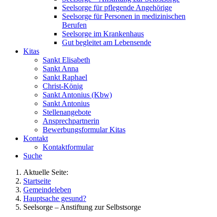
Seelsorge für pflegende Angehörige
Seelsorge für Personen in medizinischen
Berufen
Seelsorge im Krankenhaus
Gut begleitet am Lebensende
Kitas
Sankt Elisabeth
Sankt Anna
Sankt Raphael
Christ-König
Sankt Antonius (Kbw)
Sankt Antonius
Stellenangebote
Ansprechpartnerin
Bewerbungsformular Kitas
Kontakt
Kontaktformular
Suche
Aktuelle Seite:
Startseite
Gemeindeleben
Hauptsache gesund?
Seelsorge – Anstiftung zur Selbstsorge