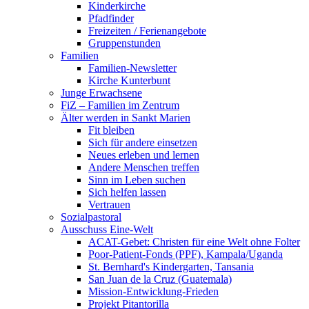
Kinderkirche
Pfadfinder
Freizeiten / Ferienangebote
Gruppenstunden
Familien
Familien-Newsletter
Kirche Kunterbunt
Junge Erwachsene
FiZ – Familien im Zentrum
Älter werden in Sankt Marien
Fit bleiben
Sich für andere einsetzen
Neues erleben und lernen
Andere Menschen treffen
Sinn im Leben suchen
Sich helfen lassen
Vertrauen
Sozialpastoral
Ausschuss Eine-Welt
ACAT-Gebet: Christen für eine Welt ohne Folter
Poor-Patient-Fonds (PPF), Kampala/Uganda
St. Bernhard's Kindergarten, Tansania
San Juan de la Cruz (Guatemala)
Mission-Entwicklung-Frieden
Projekt Pitantorilla