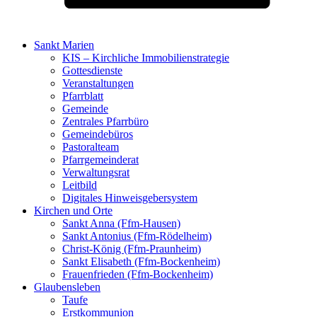
Sankt Marien
KIS – Kirchliche Immobilienstrategie
Gottesdienste
Veranstaltungen
Pfarrblatt
Gemeinde
Zentrales Pfarrbüro
Gemeindebüros
Pastoralteam
Pfarrgemeinderat
Verwaltungsrat
Leitbild
Digitales Hinweisgebersystem
Kirchen und Orte
Sankt Anna (Ffm-Hausen)
Sankt Antonius (Ffm-Rödelheim)
Christ-König (Ffm-Praunheim)
Sankt Elisabeth (Ffm-Bockenheim)
Frauenfrieden (Ffm-Bockenheim)
Glaubensleben
Taufe
Erstkommunion