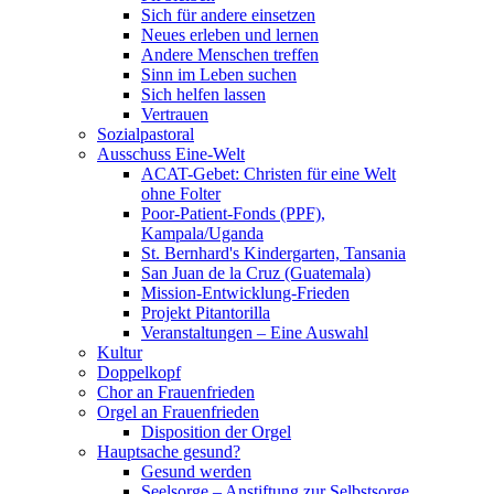
Sich für andere einsetzen
Neues erleben und lernen
Andere Menschen treffen
Sinn im Leben suchen
Sich helfen lassen
Vertrauen
Sozialpastoral
Ausschuss Eine-Welt
ACAT-Gebet: Christen für eine Welt
ohne Folter
Poor-Patient-Fonds (PPF),
Kampala/Uganda
St. Bernhard's Kindergarten, Tansania
San Juan de la Cruz (Guatemala)
Mission-Entwicklung-Frieden
Projekt Pitantorilla
Veranstaltungen – Eine Auswahl
Kultur
Doppelkopf
Chor an Frauenfrieden
Orgel an Frauenfrieden
Disposition der Orgel
Hauptsache gesund?
Gesund werden
Seelsorge – Anstiftung zur Selbstsorge