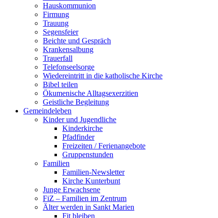
Hauskommunion
Firmung
Trauung
Segensfeier
Beichte und Gespräch
Krankensalbung
Trauerfall
Telefonseelsorge
Wiedereintritt in die katholische Kirche
Bibel teilen
Ökumenische Alltagsexerzitien
Geistliche Begleitung
Gemeindeleben
Kinder und Jugendliche
Kinderkirche
Pfadfinder
Freizeiten / Ferienangebote
Gruppenstunden
Familien
Familien-Newsletter
Kirche Kunterbunt
Junge Erwachsene
FiZ – Familien im Zentrum
Älter werden in Sankt Marien
Fit bleiben