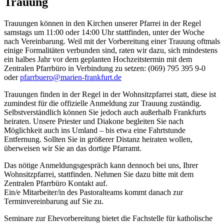
Trauung
Trauungen können in den Kirchen unserer Pfarrei in der Regel
samstags um 11:00 oder 14:00 Uhr stattfinden, unter der Woche
nach Vereinbarung. Weil mit der Vorbereitung einer Trauung oftmals
einige Formalitäten verbunden sind, raten wir dazu, sich mindestens
ein halbes Jahr vor dem geplanten Hochzeitstermin mit dem
Zentralen Pfarrbüro in Verbindung zu setzen: (069) 795 395 9-0
oder
pfarrbuero@marien-frankfurt.de
Trauungen finden in der Regel in der Wohnsitzpfarrei statt, diese ist
zumindest für die offizielle Anmeldung zur Trauung zuständig.
Selbstverständlich können Sie jedoch auch außerhalb Frankfurts
heiraten. Unsere Priester und Diakone begleiten Sie nach
Möglichkeit auch ins Umland – bis etwa eine Fahrtstunde
Entfernung. Sollten Sie in größerer Distanz heiraten wollen,
überweisen wir Sie an das dortige Pfarramt.
Das nötige Anmeldungsgespräch kann dennoch bei uns, Ihrer
Wohnsitzpfarrei, stattfinden. Nehmen Sie dazu bitte mit dem
Zentralen Pfarrbüro Kontakt auf.
Ein/e Mitarbeiter/in des Pastoralteams kommt danach zur
Terminvereinbarung auf Sie zu.
Seminare zur Ehevorbereitung bietet die Fachstelle für katholische