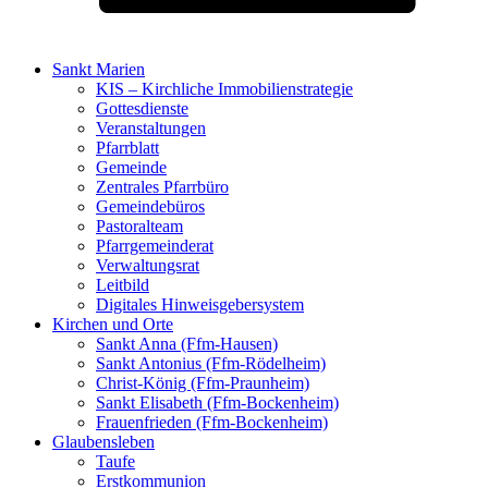
Sankt Marien
KIS – Kirchliche Immobilienstrategie
Gottesdienste
Veranstaltungen
Pfarrblatt
Gemeinde
Zentrales Pfarrbüro
Gemeindebüros
Pastoralteam
Pfarrgemeinderat
Verwaltungsrat
Leitbild
Digitales Hinweisgebersystem
Kirchen und Orte
Sankt Anna (Ffm-Hausen)
Sankt Antonius (Ffm-Rödelheim)
Christ-König (Ffm-Praunheim)
Sankt Elisabeth (Ffm-Bockenheim)
Frauenfrieden (Ffm-Bockenheim)
Glaubensleben
Taufe
Erstkommunion