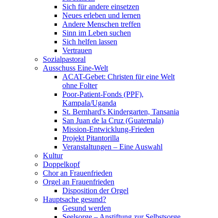
Sich für andere einsetzen
Neues erleben und lernen
Andere Menschen treffen
Sinn im Leben suchen
Sich helfen lassen
Vertrauen
Sozialpastoral
Ausschuss Eine-Welt
ACAT-Gebet: Christen für eine Welt
ohne Folter
Poor-Patient-Fonds (PPF),
Kampala/Uganda
St. Bernhard's Kindergarten, Tansania
San Juan de la Cruz (Guatemala)
Mission-Entwicklung-Frieden
Projekt Pitantorilla
Veranstaltungen – Eine Auswahl
Kultur
Doppelkopf
Chor an Frauenfrieden
Orgel an Frauenfrieden
Disposition der Orgel
Hauptsache gesund?
Gesund werden
Seelsorge – Anstiftung zur Selbstsorge