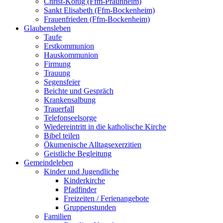
Christ-König (Ffm-Praunheim)
Sankt Elisabeth (Ffm-Bockenheim)
Frauenfrieden (Ffm-Bockenheim)
Glaubensleben
Taufe
Erstkommunion
Hauskommunion
Firmung
Trauung
Segensfeier
Beichte und Gespräch
Krankensalbung
Trauerfall
Telefonseelsorge
Wiedereintritt in die katholische Kirche
Bibel teilen
Ökumenische Alltagsexerzitien
Geistliche Begleitung
Gemeindeleben
Kinder und Jugendliche
Kinderkirche
Pfadfinder
Freizeiten / Ferienangebote
Gruppenstunden
Familien