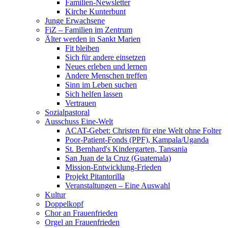
Familien-Newsletter
Kirche Kunterbunt
Junge Erwachsene
FiZ – Familien im Zentrum
Älter werden in Sankt Marien
Fit bleiben
Sich für andere einsetzen
Neues erleben und lernen
Andere Menschen treffen
Sinn im Leben suchen
Sich helfen lassen
Vertrauen
Sozialpastoral
Ausschuss Eine-Welt
ACAT-Gebet: Christen für eine Welt ohne Folter
Poor-Patient-Fonds (PPF), Kampala/Uganda
St. Bernhard's Kindergarten, Tansania
San Juan de la Cruz (Guatemala)
Mission-Entwicklung-Frieden
Projekt Pitantorilla
Veranstaltungen – Eine Auswahl
Kultur
Doppelkopf
Chor an Frauenfrieden
Orgel an Frauenfrieden