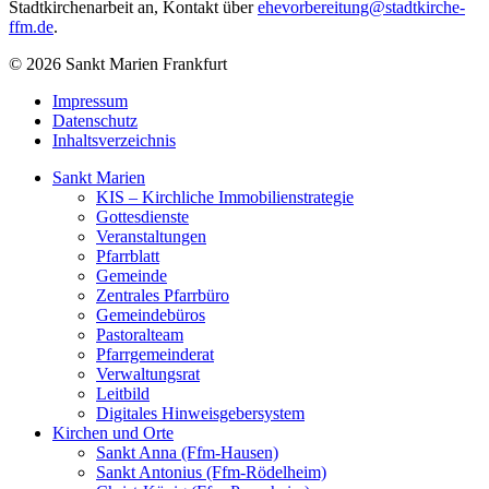
Stadtkirchenarbeit an, Kontakt über
ehevorbereitung@stadtkirche-
ffm.de
.
© 2026 Sankt Marien Frankfurt
Impressum
Datenschutz
Inhaltsverzeichnis
Sankt Marien
KIS – Kirchliche Immobilienstrategie
Gottesdienste
Veranstaltungen
Pfarrblatt
Gemeinde
Zentrales Pfarrbüro
Gemeindebüros
Pastoralteam
Pfarrgemeinderat
Verwaltungsrat
Leitbild
Digitales Hinweisgebersystem
Kirchen und Orte
Sankt Anna (Ffm-Hausen)
Sankt Antonius (Ffm-Rödelheim)