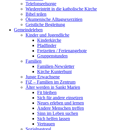
Telefonseelsorge
Wiedereintritt in die katholische Kirche
Bibel teilen
Ökumenische Alltagsexerzitien
Geistliche Begleitung
Gemeindeleben
Kinder und Jugendliche
Kinderkirche
Pfadfinder
Freizeiten / Ferienangebote
Gruppenstunden
Familien
Familien-Newsletter
Kirche Kunterbunt
Junge Erwachsene
FiZ – Familien im Zentrum
Älter werden in Sankt Marien
Fit bleiben
Sich für andere einsetzen
Neues erleben und lernen
Andere Menschen treffen
Sinn im Leben suchen
Sich helfen lassen
Vertrauen
Sozialpastoral