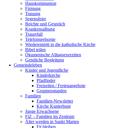
Hauskommunion
Firmung
Trauung
Segensfeier
Beichte und Gespräch
Krankensalbung
Trauerfall
Telefonseelsorge
Wiedereintritt in die katholische Kirche
Bibel teilen
Ökumenische Alltagsexerzitien
Geistliche Begleitung
Gemeindeleben
Kinder und Jugendliche
Kinderkirche
Pfadfinder
Freizeiten / Ferienangebote
Gruppenstunden
Familien
Familien-Newsletter
Kirche Kunterbunt
Junge Erwachsene
FiZ – Familien im Zentrum
Älter werden in Sankt Marien
Fit bleiben