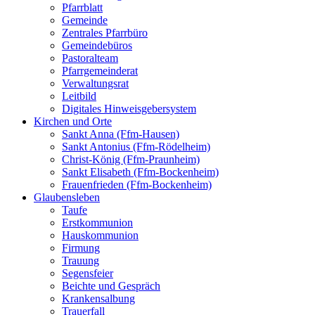
Pfarrblatt
Gemeinde
Zentrales Pfarrbüro
Gemeindebüros
Pastoralteam
Pfarrgemeinderat
Verwaltungsrat
Leitbild
Digitales Hinweisgebersystem
Kirchen und Orte
Sankt Anna (Ffm-Hausen)
Sankt Antonius (Ffm-Rödelheim)
Christ-König (Ffm-Praunheim)
Sankt Elisabeth (Ffm-Bockenheim)
Frauenfrieden (Ffm-Bockenheim)
Glaubensleben
Taufe
Erstkommunion
Hauskommunion
Firmung
Trauung
Segensfeier
Beichte und Gespräch
Krankensalbung
Trauerfall