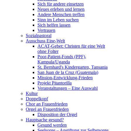
Sich für andere einsetzen
Neues erleben und lernen
Andere Menschen treffen
Sinn im Leben suchen
Sich helfen lassen
Vertrauen
Sozialpastoral
Ausschuss Eine-Welt
ACAT-Gebet: Christen für eine Welt
ohne Folter
Poor-Patient-Fonds (PPF),
Kampala/Uganda
St. Bernhard's Kindergarten, Tansania
San Juan de la Cruz (Guatemala)
Mission-Entwicklung-Frieden
Projekt Pitantorilla
Veranstaltungen – Eine Auswahl
Kultur
Doppelkopf
Chor an Frauenfrieden
Orgel an Frauenfrieden
Disposition der Orgel
Hauptsache gesund?
Gesund werden
Seelsorge – Anstiftung zur Selbstsorge