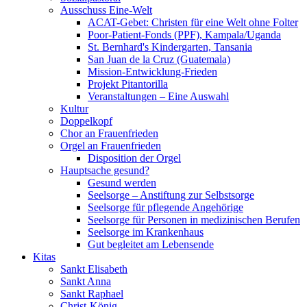
Ausschuss Eine-Welt
ACAT-Gebet: Christen für eine Welt ohne Folter
Poor-Patient-Fonds (PPF), Kampala/Uganda
St. Bernhard's Kindergarten, Tansania
San Juan de la Cruz (Guatemala)
Mission-Entwicklung-Frieden
Projekt Pitantorilla
Veranstaltungen – Eine Auswahl
Kultur
Doppelkopf
Chor an Frauenfrieden
Orgel an Frauenfrieden
Disposition der Orgel
Hauptsache gesund?
Gesund werden
Seelsorge – Anstiftung zur Selbstsorge
Seelsorge für pflegende Angehörige
Seelsorge für Personen in medizinischen Berufen
Seelsorge im Krankenhaus
Gut begleitet am Lebensende
Kitas
Sankt Elisabeth
Sankt Anna
Sankt Raphael
Christ-König