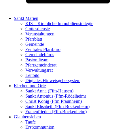
Sankt Marien
KIS – Kirchliche Immobilienstrategie
Gottesdienste
Veranstaltungen
Pfarrblatt
Gemeinde
Zentrales Pfarrbüro
Gemeindebüros
Pastoralteam
Pfarrgemeinderat
Verwaltungsrat
Leitbild
Digitales Hinweisgebersystem
Kirchen und Orte
Sankt Anna (Ffm-Hausen)
Sankt Antonius (Ffm-Rödelheim)
Christ-König (Ffm-Praunheim)
Sankt Elisabeth (Ffm-Bockenheim)
Frauenfrieden (Ffm-Bockenheim)
Glaubensleben
Taufe
Erstkommunion