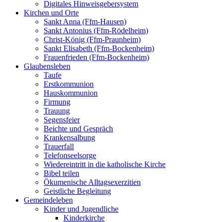
Digitales Hinweisgebersystem
Kirchen und Orte
Sankt Anna (Ffm-Hausen)
Sankt Antonius (Ffm-Rödelheim)
Christ-König (Ffm-Praunheim)
Sankt Elisabeth (Ffm-Bockenheim)
Frauenfrieden (Ffm-Bockenheim)
Glaubensleben
Taufe
Erstkommunion
Hauskommunion
Firmung
Trauung
Segensfeier
Beichte und Gespräch
Krankensalbung
Trauerfall
Telefonseelsorge
Wiedereintritt in die katholische Kirche
Bibel teilen
Ökumenische Alltagsexerzitien
Geistliche Begleitung
Gemeindeleben
Kinder und Jugendliche
Kinderkirche