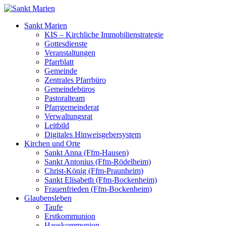
Sankt Marien
KIS – Kirchliche Immobilienstrategie
Gottesdienste
Veranstaltungen
Pfarrblatt
Gemeinde
Zentrales Pfarrbüro
Gemeindebüros
Pastoralteam
Pfarrgemeinderat
Verwaltungsrat
Leitbild
Digitales Hinweisgebersystem
Kirchen und Orte
Sankt Anna (Ffm-Hausen)
Sankt Antonius (Ffm-Rödelheim)
Christ-König (Ffm-Praunheim)
Sankt Elisabeth (Ffm-Bockenheim)
Frauenfrieden (Ffm-Bockenheim)
Glaubensleben
Taufe
Erstkommunion
Hauskommunion