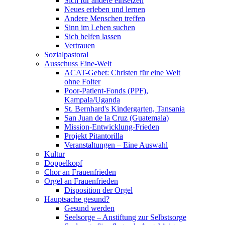
Sich für andere einsetzen
Neues erleben und lernen
Andere Menschen treffen
Sinn im Leben suchen
Sich helfen lassen
Vertrauen
Sozialpastoral
Ausschuss Eine-Welt
ACAT-Gebet: Christen für eine Welt
ohne Folter
Poor-Patient-Fonds (PPF),
Kampala/Uganda
St. Bernhard's Kindergarten, Tansania
San Juan de la Cruz (Guatemala)
Mission-Entwicklung-Frieden
Projekt Pitantorilla
Veranstaltungen – Eine Auswahl
Kultur
Doppelkopf
Chor an Frauenfrieden
Orgel an Frauenfrieden
Disposition der Orgel
Hauptsache gesund?
Gesund werden
Seelsorge – Anstiftung zur Selbstsorge