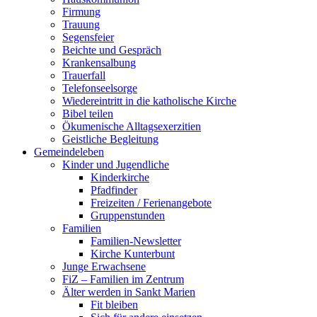
Firmung
Trauung
Segensfeier
Beichte und Gespräch
Krankensalbung
Trauerfall
Telefonseelsorge
Wiedereintritt in die katholische Kirche
Bibel teilen
Ökumenische Alltagsexerzitien
Geistliche Begleitung
Gemeindeleben
Kinder und Jugendliche
Kinderkirche
Pfadfinder
Freizeiten / Ferienangebote
Gruppenstunden
Familien
Familien-Newsletter
Kirche Kunterbunt
Junge Erwachsene
FiZ – Familien im Zentrum
Älter werden in Sankt Marien
Fit bleiben