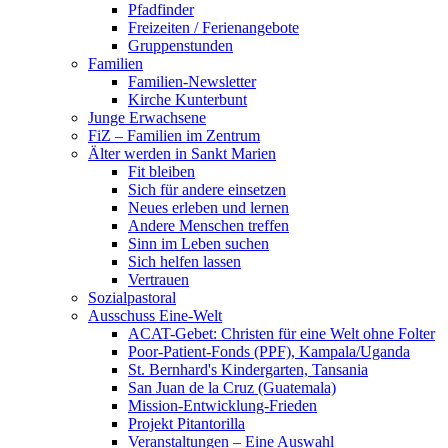
Pfadfinder
Freizeiten / Ferienangebote
Gruppenstunden
Familien
Familien-Newsletter
Kirche Kunterbunt
Junge Erwachsene
FiZ – Familien im Zentrum
Älter werden in Sankt Marien
Fit bleiben
Sich für andere einsetzen
Neues erleben und lernen
Andere Menschen treffen
Sinn im Leben suchen
Sich helfen lassen
Vertrauen
Sozialpastoral
Ausschuss Eine-Welt
ACAT-Gebet: Christen für eine Welt ohne Folter
Poor-Patient-Fonds (PPF), Kampala/Uganda
St. Bernhard's Kindergarten, Tansania
San Juan de la Cruz (Guatemala)
Mission-Entwicklung-Frieden
Projekt Pitantorilla
Veranstaltungen – Eine Auswahl