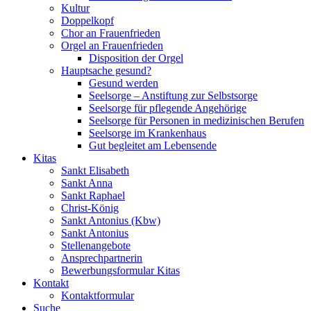
Kultur
Doppelkopf
Chor an Frauenfrieden
Orgel an Frauenfrieden
Disposition der Orgel
Hauptsache gesund?
Gesund werden
Seelsorge – Anstiftung zur Selbstsorge
Seelsorge für pflegende Angehörige
Seelsorge für Personen in medizinischen Berufen
Seelsorge im Krankenhaus
Gut begleitet am Lebensende
Kitas
Sankt Elisabeth
Sankt Anna
Sankt Raphael
Christ-König
Sankt Antonius (Kbw)
Sankt Antonius
Stellenangebote
Ansprechpartnerin
Bewerbungsformular Kitas
Kontakt
Kontaktformular
Suche