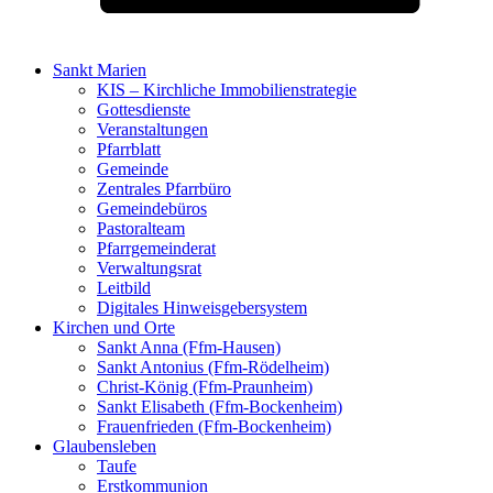
Sankt Marien
KIS – Kirchliche Immobilienstrategie
Gottesdienste
Veranstaltungen
Pfarrblatt
Gemeinde
Zentrales Pfarrbüro
Gemeindebüros
Pastoralteam
Pfarrgemeinderat
Verwaltungsrat
Leitbild
Digitales Hinweisgebersystem
Kirchen und Orte
Sankt Anna (Ffm-Hausen)
Sankt Antonius (Ffm-Rödelheim)
Christ-König (Ffm-Praunheim)
Sankt Elisabeth (Ffm-Bockenheim)
Frauenfrieden (Ffm-Bockenheim)
Glaubensleben
Taufe
Erstkommunion